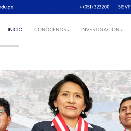
edu.pe
+ (051) 323200
SISVP
Main navigation
INICIO
CONÓCENOS
INVESTIGACIÓN