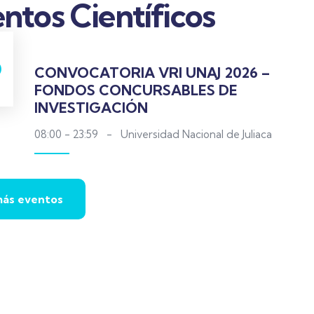
ntos Científicos
Ñawparisun
Waynarroque
8
CONVOCATORIA VRI UNAJ 2026 –
Visita revista Ñawparisun
Visita revi
FONDOS CONCURSABLES DE
Waynarro
INVESTIGACIÓN
08:00 - 23:59
-
Universidad Nacional de Juliaca
más eventos