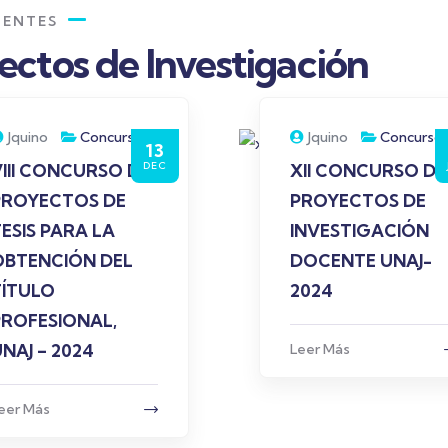
IENTES
ctos de Investigación
Jquino
Concurso
Jquino
Concurso
13
DEC
III CONCURSO DE
XII CONCURSO DE
PROYECTOS DE
PROYECTOS DE
ESIS PARA LA
INVESTIGACIÓN
OBTENCIÓN DEL
DOCENTE UNAJ-
TÍTULO
2024
PROFESIONAL,
NAJ – 2024
Leer Más
eer Más