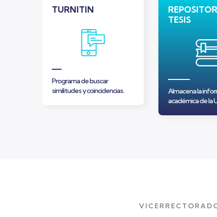
N
TURNITIN
REPOSITOR
TESIS
Programa de buscar
os por
similitudes y coincidencias.
Almacena la info
académica de la 
VICERRECTORADO