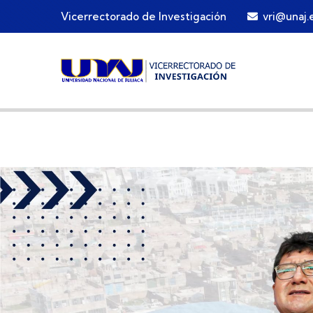
Skip to main content
Vicerrectorado de Investigación
vri@unaj.