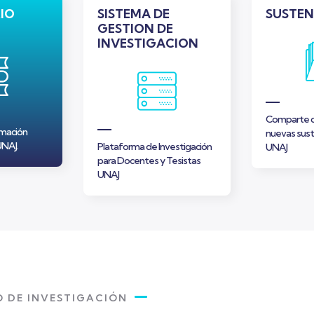
IO
SISTEMA DE
SUSTEN
GESTION DE
INVESTIGACION
Comparte c
rmación
nuevas sust
UNAJ.
Plataforma de Investigación
UNAJ
para Docentes y Tesistas
UNAJ
 DE INVESTIGACIÓN
Gallery Image
Gallery I
NOVEMBER 8, 2024
DECEMBER 20,