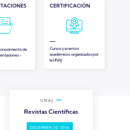
TACIONES
CERTIFICACIÓN
TUR
Cursos y eventos
Progr
onocimiento de
académicos, organizados por
simili
entaciones -
la UNAJ
UNAJ
Revistas Científicas
mage
Gallery Image
Gallery 
 2016
NOVEMBER 8, 2024
DECEMBER 20