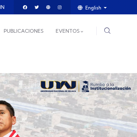
IN
English
List additional
PUBLICACIONES
EVENTOS