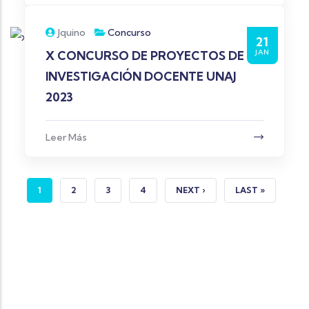
Jquino
Concurso
21
JAN
X CONCURSO DE PROYECTOS DE
INVESTIGACIÓN DOCENTE UNAJ
2023
Leer Más
CURRENT PAGE
PAGE
PAGE
PAGE
NEXT PAGE
LAST PAGE
1
2
3
4
NEXT ›
LAST »