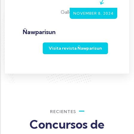
Gallery Image
NOVEMBER 8, 2024
Ñawparisun
Way
Visita revista Ñawparisun
Cargar más
RECIENTES
Concursos de