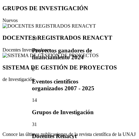
GRUPOS DE INVESTIGACIÓN
Nuevos
DOCENTES REGISTRADOS RENACYT
19
Docentes Investigadores
Proyectos ganadores de
financiamiento 2024
SISTEMA DE GESTIÓN DE PROYECTOS
8
de Investigación
Eventos científicos
organizados 2007 - 2025
14
Grupos de Investigación
31
Conoce las últimas publicaciones de la revista científica de la UNAJ
Docentes Renacyt