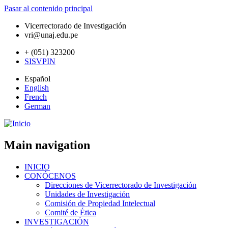
Pasar al contenido principal
Vicerrectorado de Investigación
vri@unaj.edu.pe
+ (051) 323200
SISVPIN
Español
English
French
German
Main navigation
INICIO
CONÓCENOS
Direcciones de Vicerrectorado de Investigación
Unidades de Investigación
Comisión de Propiedad Intelectual
Comité de Ética
INVESTIGACIÓN